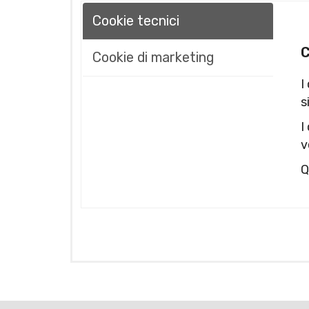
Cookie tecnici
C
Cookie di marketing
I
s
I
v
Q