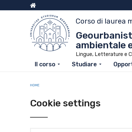
Salta
al
Menu
contenuto
Corso di laurea 
principale
top
Geourbanistic
ambientale e
Lingue, Letterature e C
Il corso
Studiare
Opport
HOME
Cookie settings