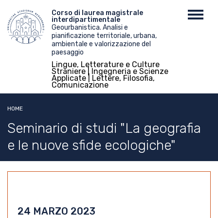
Salta
Menu
Corso di laurea magistrale
Toggl
al
interdipartimentale
top
navig
contenuto
Geourbanistica. Analisi e
pianificazione territoriale, urbana,
principale
ambientale e valorizzazione del
paesaggio
Lingue, Letterature e Culture
Straniere | Ingegneria e Scienze
Applicate | Lettere, Filosofia,
Comunicazione
HOME
Seminario di studi "La geografia
e le nuove sfide ecologiche"
24 MARZO 2023