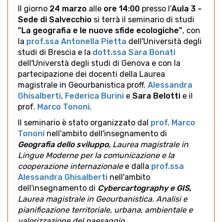
Il giorno
24 marzo
alle
ore 14:0
0
presso l'
Aula 3 -
Sede di Salvecchio
si terrà il seminario di studi
"La geografia e le nuove sfide ecologiche"
, con
la
prof.ssa Antonella Pietta
dell'Università degli
studi di Brescia e la
dott.ssa Sara Bonati
dell'Universtà degli studi di Genova e con la
partecipazione dei docenti della Laurea
magistrale in Geourbanistica proff.
Alessandra
Ghisalberti
,
Federica Burini
e
Sara Belotti
e il
prof.
Marco Tononi
.
Il seminario è stato
organizzato dal
prof. Marco
Tononi
nell'ambito dell'insegnamento di
Geografia dello sviluppo,
Laurea magistrale in
Lingue Moderne per la comunicazione e la
cooperazione internazionale
e dalla
prof.ssa
Alessandra Ghisalberti
nell'ambito
dell'insegnamento di
Cybercartography e GIS,
Laurea magistrale in Geourbanistica. Analisi e
pianificazione territoriale, urbana, ambientale e
valorizzazione del paesaggio
.